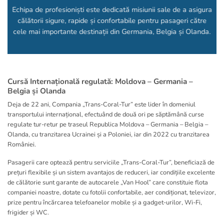
Echipa de profesioniști este dedicată misiunii sale de a asigura
călătorii sigure, rapide și confortabile pentru pasageri către
cele mai importante destinații din Germania, Belgia și Olanda.
Cursă Internațională regulată: Moldova – Germania –
Belgia și Olanda
Deja de 22 ani, Compania „Trans-Coral-Tur” este lider în domeniul
transportului internațional, efectuând de două ori pe săptămână curse
regulate tur-retur pe traseul Republica Moldova – Germania – Belgia –
Olanda, cu tranzitarea Ucrainei și a Poloniei, iar din 2022 cu tranzitarea
României.
Pasagerii care optează pentru serviciile „Trans-Coral-Tur”, beneficiază de
prețuri flexibile și un sistem avantajos de reduceri, iar condițiile excelente
de călătorie sunt garante de autocarele „Van Hool” care constituie flota
companiei noastre, dotate cu fotolii confortabile, aer condiționat, televizor,
prize pentru încărcarea telefoanelor mobile și a gadget-urilor, Wi-Fi,
frigider și WC.