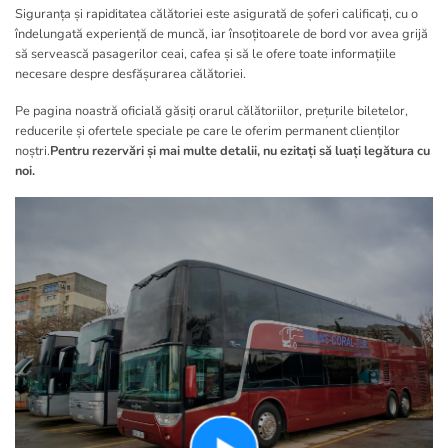
Siguranța și rapiditatea călătoriei este asigurată de șoferi calificați, cu o
îndelungată experiență de muncă, iar însoțitoarele de bord vor avea grijă
să servească pasagerilor ceai, cafea și să le ofere toate informațiile
necesare despre desfășurarea călătoriei.
Pe pagina noastră oficială găsiți orarul călătoriilor, prețurile biletelor,
reducerile și ofertele speciale pe care le oferim permanent clienților
noștri.
Pentru rezervări și mai multe detalii, nu ezitați să luați legătura cu
noi.