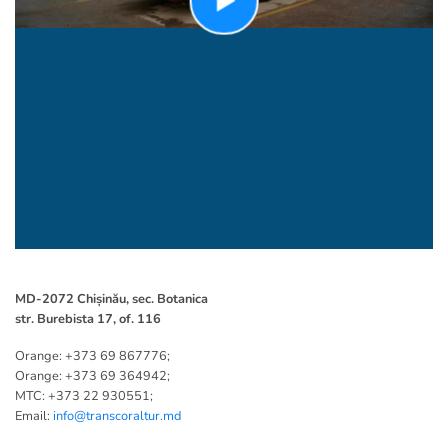
MD-2072 Chișinău, sec. Botanica
str. Burebista 17, of. 116
Orange: +373 69 867776;
Orange: +373 69 364942;
MTC: +373 22 930551;
Email:
info@transcoraltur.md